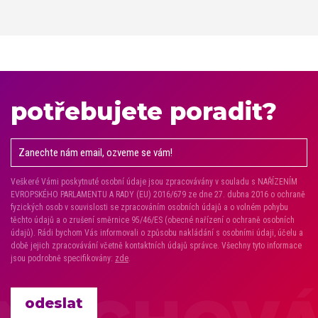
potřebujete poradit?
Veškeré Vámi poskytnuté osobní údaje jsou zpracovávány v souladu s NAŘÍZENÍM
EVROPSKÉHO PARLAMENTU A RADY (EU) 2016/679 ze dne 27. dubna 2016 o ochraně
fyzických osob v souvislosti se zpracováním osobních údajů a o volném pohybu
těchto údajů a o zrušení směrnice 95/46/ES (obecné nařízení o ochraně osobních
údajů). Rádi bychom Vás informovali o způsobu nakládání s osobními údaji, účelu a
době jejich zpracovávání včetně kontaktních údajů správce. Všechny tyto informace
jsou podrobně specifikovány:
zde
.