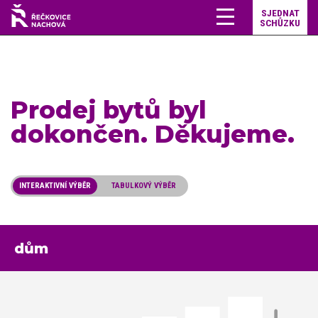
SJEDNAT
SCHŮZKU
Prodej bytů byl
dokončen. Děkujeme.
INTERAKTIVNÍ VÝBĚR
TABULKOVÝ VÝBĚR
dům